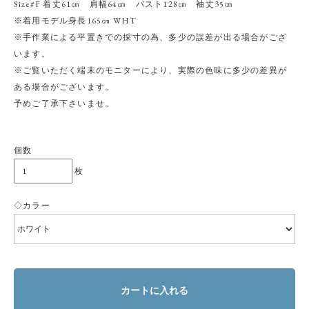
Size#F 着丈61㎝ 肩幅64㎝ バスト128㎝ 袖丈35㎝
※着用モデル身長165㎝ WHT
※手作業による平置きでの採寸の為、多少の誤差が出る場合がござ
います。
※ご覧いただく端末のモニターにより、実際の色味に多少の差異が
ある場合がございます。
予めご了承下さいませ。
個数
枚
◇カラー
カートに入れる