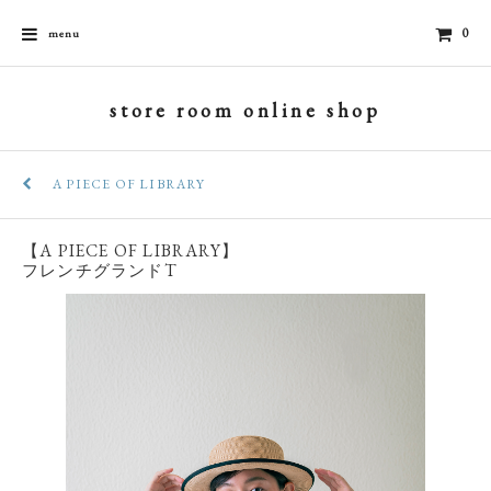
0
menu
store room online shop
A PIECE OF LIBRARY
【A PIECE OF LIBRARY】
フレンチグランドT