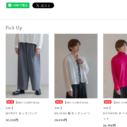
Pick Up
【NO CONTROL
【NO CONTROL
【NO CO
AIR】
AIR】
AIR】
NOWPT タックパンツ
NLSFSH 裾タックシャツ
NTYNTN タ
ット
30,250円
28,050円
20,900円