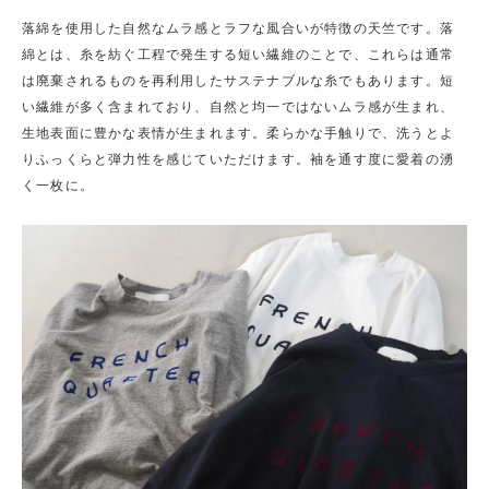
落綿を使用した自然なムラ感とラフな風合いが特徴の天竺です。落
綿とは、糸を紡ぐ工程で発生する短い繊維のことで、これらは通常
は廃棄されるものを再利用したサステナブルな糸でもあります。短
い繊維が多く含まれており、自然と均一ではないムラ感が生まれ、
生地表面に豊かな表情が生まれます。柔らかな手触りで、洗うとよ
りふっくらと弾力性を感じていただけます。袖を通す度に愛着の湧
く一枚に。