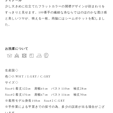
ディテール
少し大きめに仕立てたフラットカラーの開襟デザインが顔まわりを
すっきりと見せます。100番手の繊細な糸ならではのほのかな透け感
と美しいツヤが、映える一枚。両脇にはシームポケットを配しまし
た。
お洗濯について
生産国◇
色◇O.WHT / I.GRY / C.GRY
サイズ◇
Size#1 着丈122㎝ 肩幅45㎝ バスト110㎝ 袖丈28㎝
Size#2 着丈131㎝ 肩幅47㎝ バスト114㎝ 袖丈30㎝
※着用モデル身長158㎝ Size#2 C.GRY
※手作業による平置きでの採寸の為、多少の誤差が出る場合がござ
います。