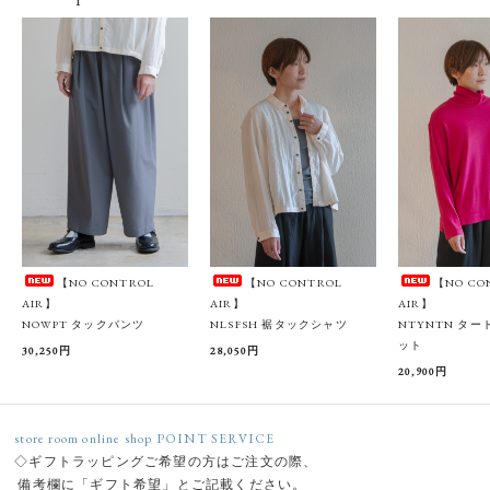
【NO CONTROL
【NO CONTROL
【NO CO
AIR】
AIR】
AIR】
NOWPT タックパンツ
NLSFSH 裾タックシャツ
NTYNTN タ
ット
30,250円
28,050円
20,900円
store room online shop POINT SERVICE
◇ギフトラッピングご希望の方はご注文の際、
備考欄に「ギフト希望」とご記載ください。