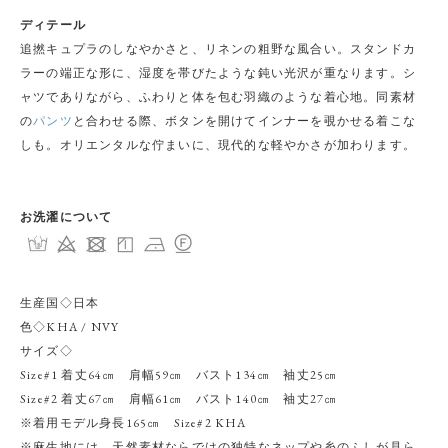
ディテール
追撚キュプラのしなやかさと、リネンの粗野な風合い。スタンドカ
ラーの端正な形に、湿度を帯びたような鈍い光沢が重なります。シ
ャツでありながら、ふわりと体を包む羽織のような着心地。同素材
の
パンツ
と合わせる際、ボタンを開けてインナーを覗かせる着こな
しも。オリエンタルな佇まいに、現代的な軽やかさが加わります。
お洗濯について
生産国◇日本
色◇KHA / NVY
サイズ◇
Size#1 着丈64㎝ 肩幅59㎝ バスト134㎝ 袖丈25㎝
Size#2 着丈67㎝ 肩幅61㎝ バスト140㎝ 袖丈27㎝
※着用モデル身長165㎝ Size#2 KHA
※麻生地には、天然素材ならではの独特なネップや糸のふしが見ら