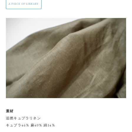
A PIECE OF LIBRARY
素材
追撚キュプラリネン
キュプラ46％ 麻40％ 綿14％