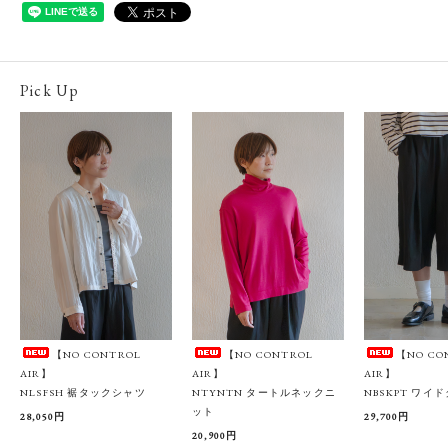
Pick Up
【NO CONTROL
【NO CONTROL
【NO CO
AIR】
AIR】
AIR】
NLSFSH 裾タックシャツ
NTYNTN タートルネックニ
NBSKPT ワイ
ット
28,050円
29,700円
20,900円