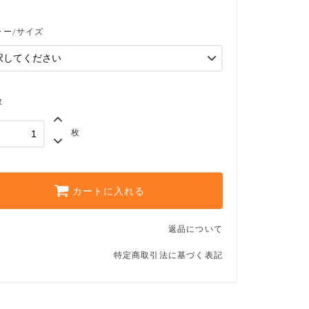
アイボリー#2
ラー/サイズ
カーキ#1
SOLD OUT
カーキ#2
SOLD OUT
数
ブラック#1
ブラック#2
枚
カートに入れる
返品について
特定商取引法に基づく表記