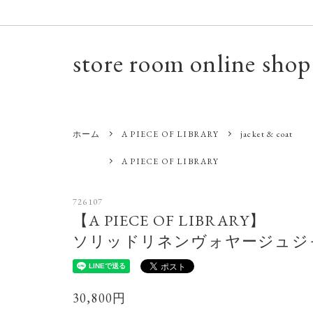
store room online shop
A PIECE OF LIBRARY
A PIECE OF LIBRARY
Select 
ALDIN
ホーム
A PIECE OF LIBRARY
jacket & coat
Antique
Atelier d’antan
Relaxat
BIÉDE
A PIECE OF LIBRARY
formuniform
G.H.B
joha
KARMA
726107
【A PIECE OF LIBRARY】
MACON&LESQUOY
MOON
ソリッドリネンヴォヤージュジ
NO CONTROL AIR
NOVE
R&D.M.Co-
saami cr
30,800円