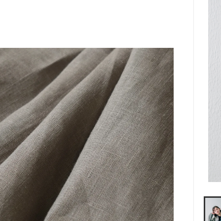
andSew
Teha'amana