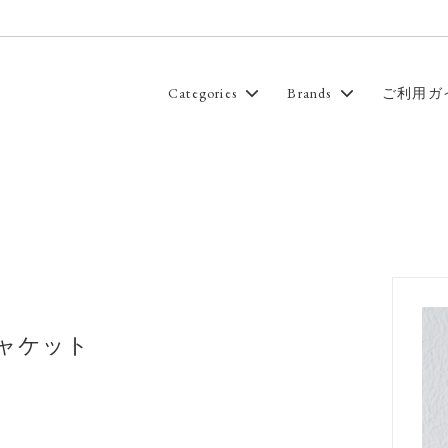
Categories
Brands
ご利用ガ
Wardrobe
Kitchen
A PIECE OF CHIC
ion
BonBonStore
ASS
GUPTIHA
N LINE
KIMURA`
 SOAP
muimaur
ャケット
STA
Rainbow Leaf
afts
Sanders