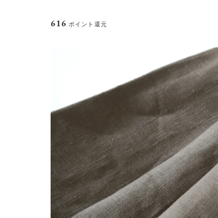
SLOW
Stitch
warang wayan
yes.
616
ポイント還元