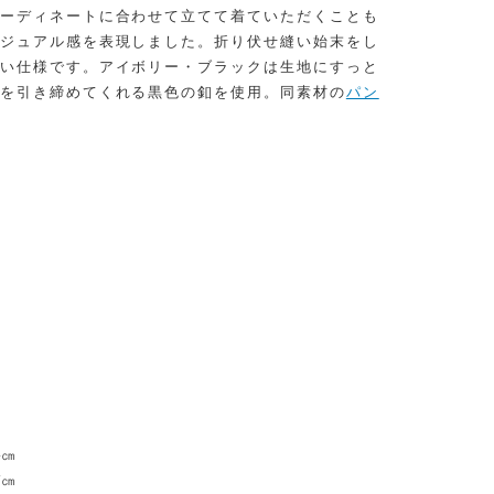
ーディネートに合わせて立てて着ていただくことも
ジュアル感を表現しました。折り伏せ縫い始末をし
い仕様です。アイボリー・ブラックは生地にすっと
を引き締めてくれる黒色の釦を使用。同素材の
パン
4㎝
7㎝