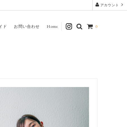
アカウント
イド
お問い合わせ
Home
0
Interior
Art Jewelry Marble
Dove & Olive
Honnete
mature ha.
My Cup of Tea
RH
Sashiki