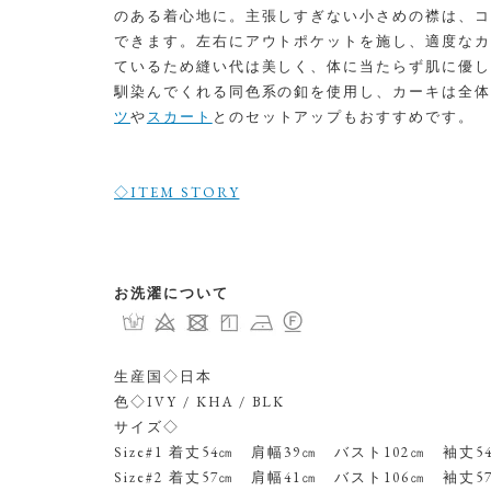
のある着心地に。主張しすぎない小さめの襟は、コ
できます。左右にアウトポケットを施し、適度なカ
ているため縫い代は美しく、体に当たらず肌に優し
馴染んでくれる同色系の釦を使用し、カーキは全体
ツ
や
スカート
とのセットアップもおすすめです。
◇ITEM STORY
お洗濯について
生産国◇日本
色◇IVY / KHA / BLK
サイズ◇
Size#1 着丈54㎝ 肩幅39㎝ バスト102㎝ 袖丈5
Size#2 着丈57㎝ 肩幅41㎝ バスト106㎝ 袖丈5