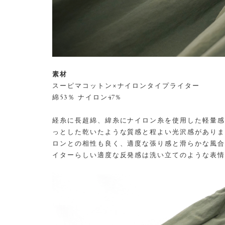
素材
スーピマコットン×ナイロンタイプライター
綿53％ ナイロン47%
経糸に長超綿、緯糸にナイロン糸を使用した軽量感
っとした乾いたような質感と程よい光沢感がありま
ロンとの相性も良く、適度な張り感と滑らかな風合
イターらしい適度な反発感は洗い立てのような表情