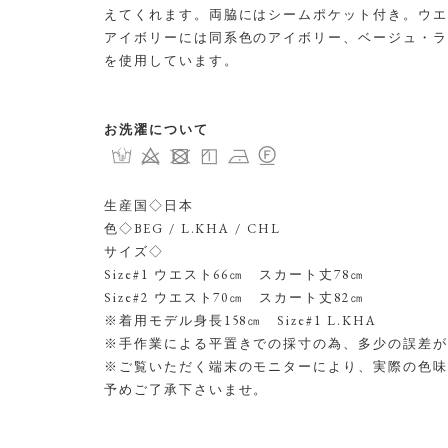
えてくれます。両脇にはシームポケット付き。ウエ
アイボリーには同系色のアイボリー、ベージュ・ラ
を使用しています。
お洗濯について
生産国◇日本
色◇BEG / L.KHA / CHL
サイズ◇
Size#1 ウエスト66㎝ スカート丈78㎝
Size#2 ウエスト70㎝ スカート丈82㎝
※着用モデル身長158㎝ Size#1 L.KHA
※手作業による平置きでの採寸の為、多少の誤差が
※ご覧いただく端末のモニターにより、実際の色味
予めご了承下さいませ。