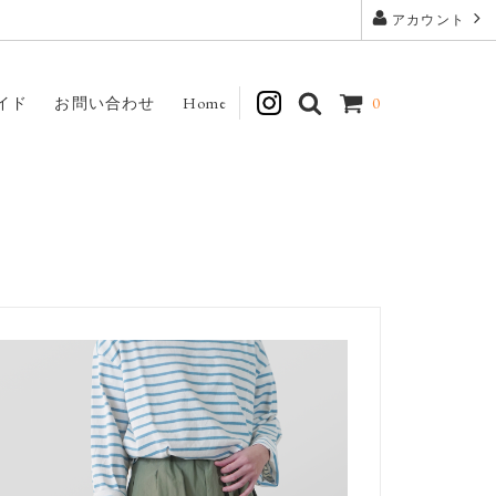
アカウント
イド
お問い合わせ
Home
0
Interior
Art Jewelry Marble
Dove & Olive
Honnete
mature ha.
My Cup of Tea
RH
Sashiki