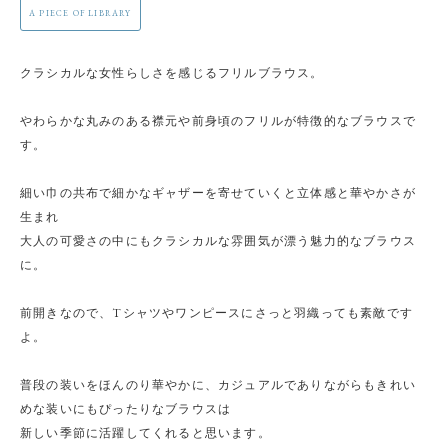
A PIECE OF LIBRARY
クラシカルな女性らしさを感じるフリルブラウス。
やわらかな丸みのある襟元や前身頃のフリルが特徴的なブラウスで
す。
細い巾の共布で細かなギャザーを寄せていくと立体感と華やかさが
生まれ
大人の可愛さの中にもクラシカルな雰囲気が漂う魅力的なブラウス
に。
前開きなので、Tシャツやワンピースにさっと羽織っても素敵です
よ。
普段の装いをほんのり華やかに、カジュアルでありながらもきれい
めな装いにもぴったりなブラウスは
新しい季節に活躍してくれると思います。