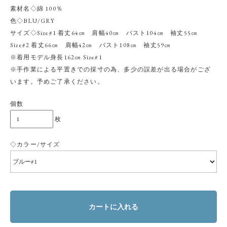
素材名◇綿 100％
色◇BLU/GRY
サイズ◇Size#1 着丈64㎝ 肩幅40㎝ バスト104㎝ 袖丈55㎝
Size#2 着丈66㎝ 肩幅42㎝ バスト108㎝ 袖丈59㎝
※着用モデル身長162㎝ Size#1
※手作業による平置きでの採寸の為、多少の誤差が出る場合がござ
います。予めご了承ください。
個数
枚
◇カラー/サイズ
カートに入れる