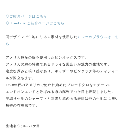
◇ご紹介ページはこちら
◇Brand site ご紹介ページはこちら
同デザインで生地にリネン素材を使用した
ミルッカブラウスはこち
ら
アメリカ原産の綿を使用したピンオックスです。
アメリカの綿の特徴であるドライな風合いが魅力の生地です。
適度な厚みと張り感があり、ギャザーやピンタック等のディティー
ルが際立ちます。
1920年代のアメリカで使われ始めたブロードクロをモチーフに、
エンドオンエンドと呼ばれる糸の配列でハケ目を表現しました。
平織り生地のシャープさと霜降り感のある表情は他の生地には無い
独特の存在感です。
生地名◇50/- ハケ目