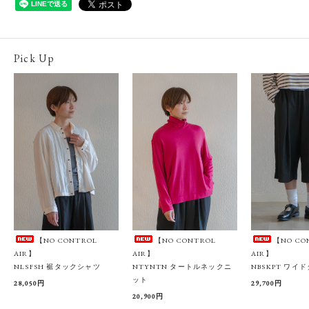
Pick Up
【NO CONTROL
【NO CONTROL
【NO CO
AIR】
AIR】
AIR】
NLSFSH 裾タックシャツ
NTYNTN タートルネックニ
NBSKPT ワイ
ット
28,050円
29,700円
20,900円